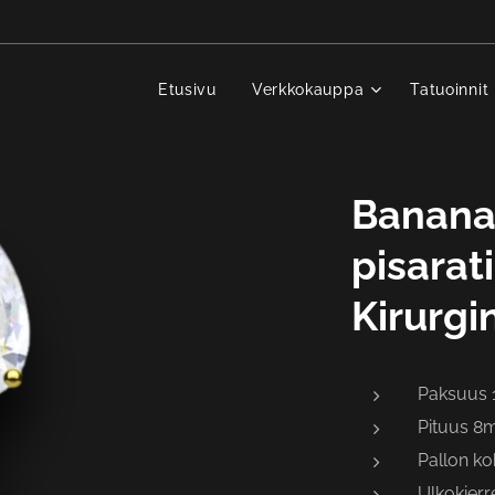
Etusivu
Verkkokauppa
Tatuoinnit
Bananab
pisarat
Kirurgi
Paksuus
Pituus 
Pallon k
Ulkokierr