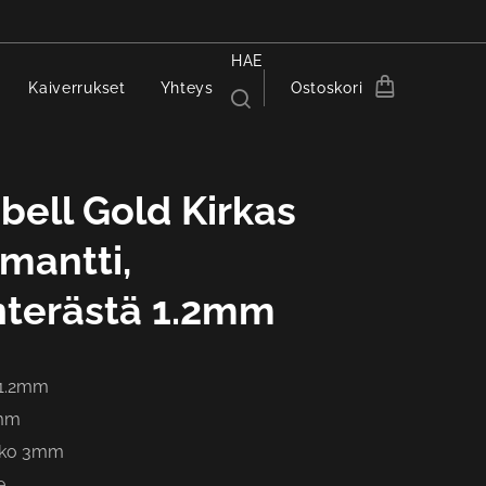
HAE
Kaiverrukset
Yhteys
Ostoskori
ell Gold Kirkas
imantti,
nterästä 1.2mm
 1.2mm
8mm
oko 3mm
e