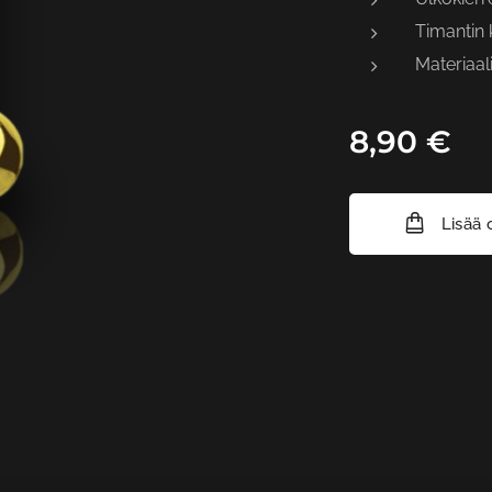
Timantin
Materiaal
8,90
€
Lisää 