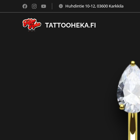
Huhdintie 10-12, 03600 Karkkila
TATTOOHEKA.FI