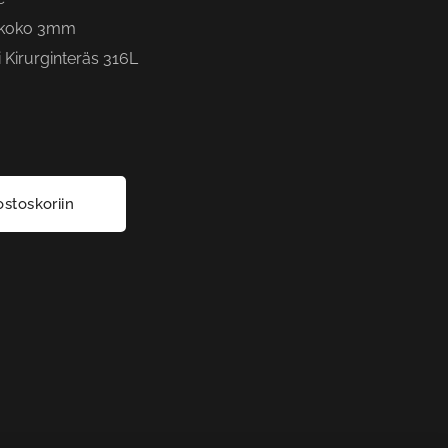
 koko 3mm
i Kirurginteräs 316L
ostoskoriin