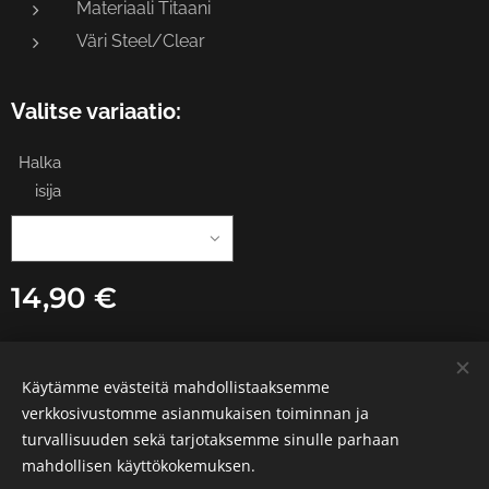
Materiaali Titaani
Väri Steel/Clear
Valitse variaatio:
Halka
isija
14,90
€
Käytämme evästeitä mahdollistaaksemme
© 2026 Tattoo Heka | Kaikki oikeudet pidätetään.
verkkosivustomme asianmukaisen toiminnan ja
turvallisuuden sekä tarjotaksemme sinulle parhaan
Luotu
Webnodella
Evästeet
mahdollisen käyttökokemuksen.