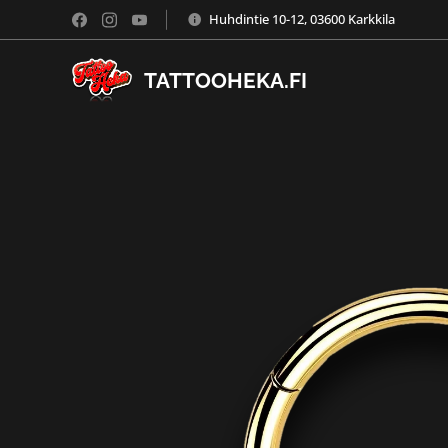
Huhdintie 10-12, 03600 Karkkila
TATTOOHEKA.FI