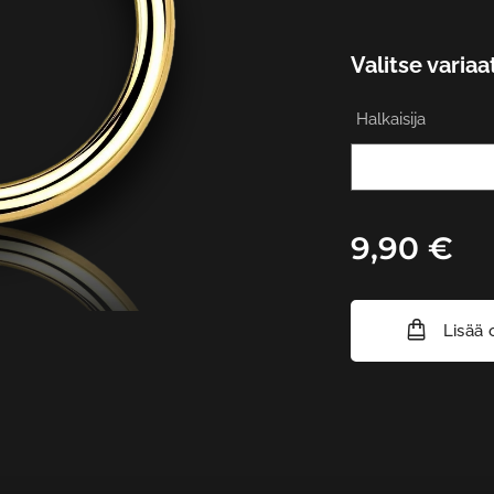
Valitse variaa
Halkaisija
9,90
€
Lisää 