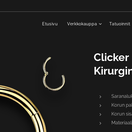
Etusivu
Verkkokauppa
Tatuoinnit
Clicker
Kirurgi
Saranaluk
Korun pa
Korun si
Materiaal