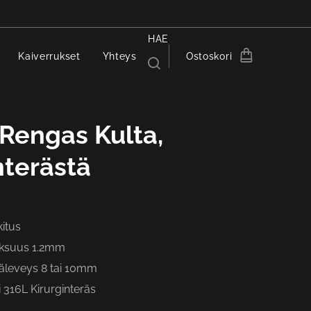
HAE
Kaiverrukset
Yhteys
Ostoskori
 Rengas Kulta,
nterästä
itus
ksuus 1.2mm
säleveys 8 tai 10mm
i 316L Kirurginteräs