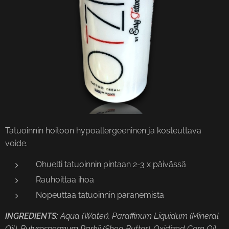
Tatuoinnin hoitoon hypoallergeeninen ja kosteuttava
voide.
Ohuelti tatuoinnin pintaan 2-3 x päivässä
Rauhoittaa ihoa
Nopeuttaa tatuoinnin paranemista
INGREDIENTS:
Aqua (Water), Paraffinum Liquidum (Mineral
Oil), Butyrospermum Parkii (Shea Butter), Oxidized Corn Oil,