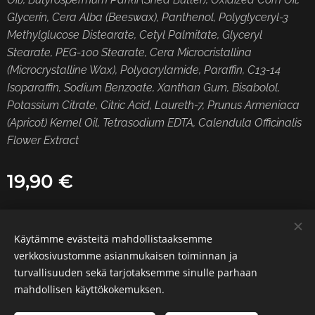
Glycerin, Cera Alba (Beeswax), Panthenol, Polyglyceryl-3
Methylglucose Distearate, Cetyl Palmitate, Glyceryl
Stearate, PEG-100 Stearate, Cera Microcristallina
(Microcrystalline Wax), Polyacrylamide, Paraffin, C13-14
Isoparaffin, Sodium Benzoate, Xanthan Gum, Bisabolol,
Potassium Citrate, Citric Acid, Laureth-7, Prunus Armeniaca
(Apricot) Kernel Oil, Tetrasodium EDTA, Calendula Officinalis
Flower Extract
19,90
€
Käytämme evästeitä mahdollistaaksemme
© 2026 Tattoo Heka | Kaikki oikeudet pidätetään.
verkkosivustomme asianmukaisen toiminnan ja
turvallisuuden sekä tarjotaksemme sinulle parhaan
Luotu
Webnodella
Evästeet
mahdollisen käyttökokemuksen.