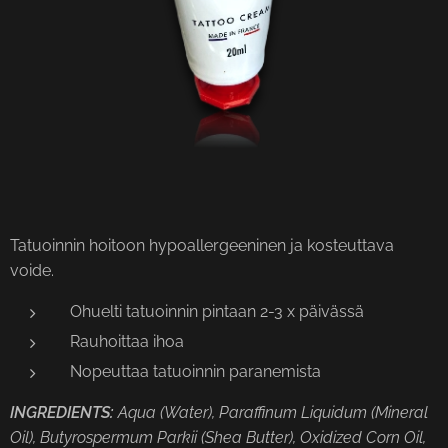
Tatuoinnin hoitoon hypoallergeeninen ja kosteuttava
voide.
Ohuelti tatuoinnin pintaan 2-3 x päivässä
Rauhoittaa ihoa
Nopeuttaa tatuoinnin paranemista
INGREDIENTS:
Aqua (Water), Paraffinum Liquidum (Mineral
Oil), Butyrospermum Parkii (Shea Butter), Oxidized Corn Oil,