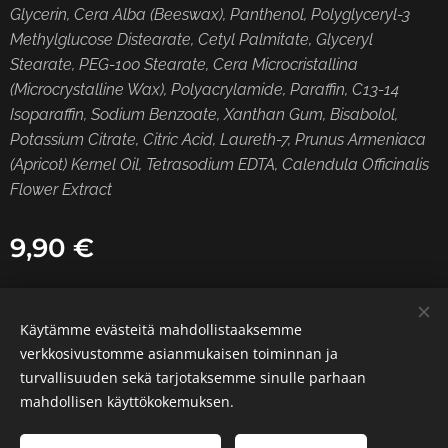
Glycerin, Cera Alba (Beeswax), Panthenol, Polyglyceryl-3
Methylglucose Distearate, Cetyl Palmitate, Glyceryl
Stearate, PEG-100 Stearate, Cera Microcristallina
(Microcrystalline Wax), Polyacrylamide, Paraffin, C13-14
Isoparaffin, Sodium Benzoate, Xanthan Gum, Bisabolol,
Potassium Citrate, Citric Acid, Laureth-7, Prunus Armeniaca
(Apricot) Kernel Oil, Tetrasodium EDTA, Calendula Officinalis
Flower Extract
9,90
€
Käytämme evästeitä mahdollistaaksemme
© 2026 Tattoo Heka | Kaikki oikeudet pidätetään.
verkkosivustomme asianmukaisen toiminnan ja
turvallisuuden sekä tarjotaksemme sinulle parhaan
Luotu
Webnodella
Evästeet
mahdollisen käyttökokemuksen.