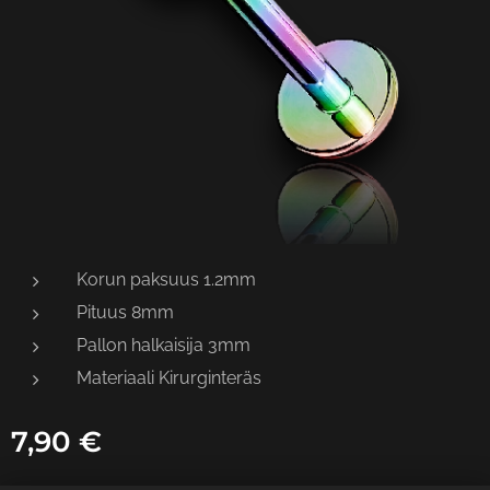
Korun paksuus 1.2mm
Pituus 8mm
Pallon halkaisija 3mm
Materiaali Kirurginteräs
7,90
€