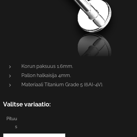
Korun paksuus 1.6mm.
Pallon halkaisija 4mm.
Materiaali Titanium Grade 5 (6AI-4V).
Valitse variaatio:
Pituu
s