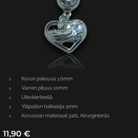
Korun paksuus 1.6mm
Varren pituus 10mm
Ulkokierteellä
Yläpallon halkaisija 5mm
Koruosan materiaali 316L Kirurginteräs
11,90
€