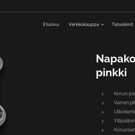
Etusivu
Verkkokauppa
Tatuoinnit
Napakor
pinkki
Korun p
Varren p
Ulkokiert
Yläpallon
Koruosan 