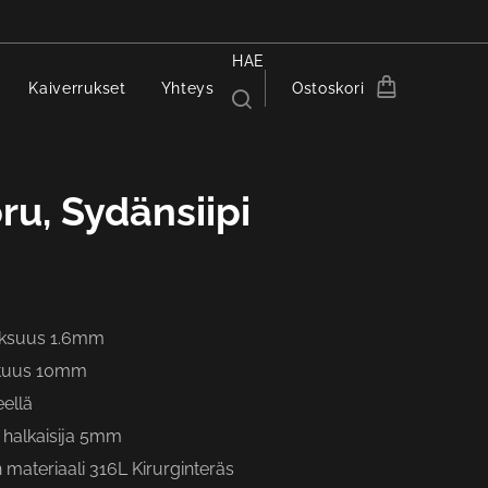
HAE
Kaiverrukset
Yhteys
Ostoskori
u, Sydänsiipi
aksuus 1.6mm
ituus 10mm
eellä
 halkaisija 5mm
materiaali 316L Kirurginteräs