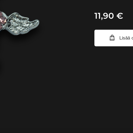
11,90
€
Lisää 