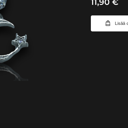
11,90
€
Lisää 