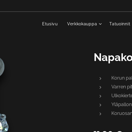
Etusivu
Verkkokauppa
Tatuoinnit
Napako
Korun p
Varren p
Ulkokiert
Yläpallon
Koruosan 