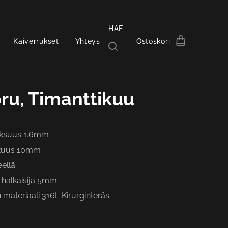
HAE
Kaiverrukset
Yhteys
Ostoskori
ru, Timanttikuu
aksuus 1.6mm
ituus 10mm
eellä
 halkaisija 5mm
materiaali 316L Kirurginteräs