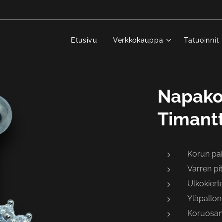
Etusivu
Verkkokauppa
Tatuoinnit
Napako
Timantt
Korun p
Varren p
Ulkokiert
Yläpallon
Koruosan 