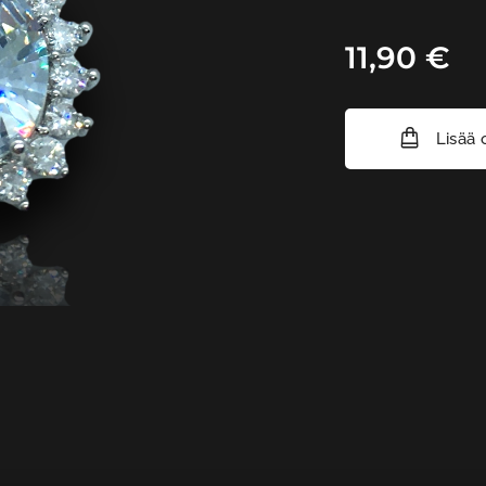
11,90
€
Lisää 