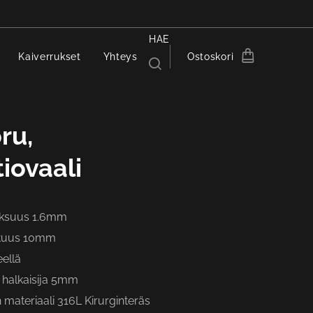
HAE
Kaiverrukset
Yhteys
Ostoskori
ru,
iovaali
aksuus 1.6mm
ituus 10mm
eellä
 halkaisija 5mm
materiaali 316L Kirurginteräs