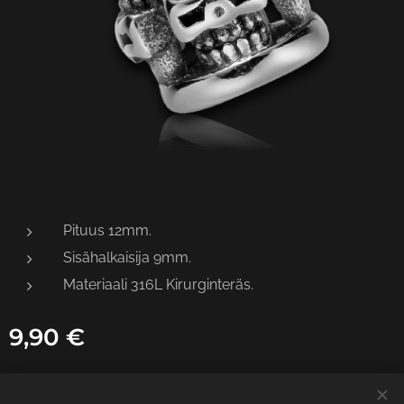
Pituus 12mm.
Sisähalkaisija 9mm.
Materiaali 316L Kirurginteräs.
9,90
€