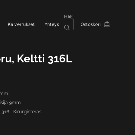
HAE
Kaiverrukset
Yhteys
Ostoskori
ru, Keltti 316L
0mm.
isija 9mm.
i 316L Kirurginteräs.