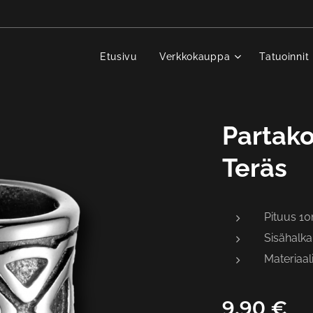
Etusivu
Verkkokauppa
Tatuoinnit
Partako
Teräs
Pituus 1
Sisähalka
Materiaal
9,90
€