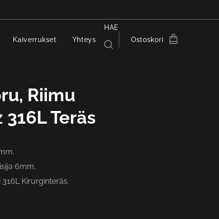
HAE
Kaiverrukset
Yhteys
Ostoskori
ru, Riimu
 316L Teräs
3mm.
isija 6mm.
i 316L Kirurginteräs.