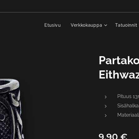
Etusivu
Verkkokauppa
Tatuoinnit
Partako
Eithwaz
Pituus 1
Sisähalka
Materiaal
9,90
€