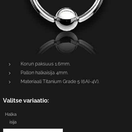
Korun paksuus 1.6mm.
Pallon halkaisija 4mm.
Materiaali Titanium Grade 5 (6AI-4V).
Valitse variaatio:
Halka
isija