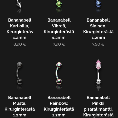
Bananabell
Bananabell
Bananabell
Kartioilla,
Vihreä,
Sininen,
Kirurginteräs
Kirurginterästä
Kirurginterästä
1.2mm
1.2mm
1.2mm
8,90
€
7,90
€
7,90
€
Bananabell
Bananabell
Bananabell
Musta,
Rainbow,
Pinkki
Kirurginterästä
Kirurginterästä
pisaratimantti,
1.2mm
1.2mm
Kirurginterästä