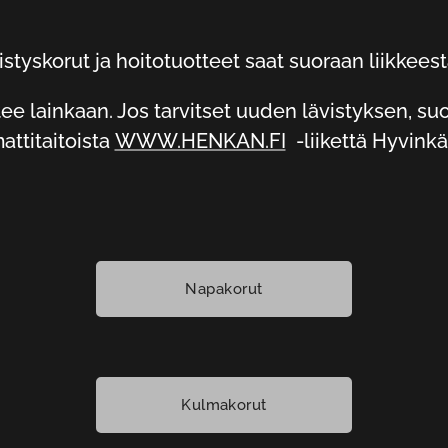
styskorut ja hoitotuotteet saat suoraan liikkeestä
ee lainkaan. Jos tarvitset uuden lävistyksen, suo
ttitaitoista
WWW.HENKAN.FI
-liikettä Hyvinkä
Napakorut
Kulmakorut