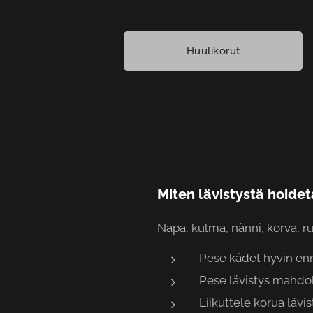
Huulikorut
Miten lävistystä hoide
Napa, kulma, nänni, korva, r
Pese kädet hyvin enn
Pese lävistys mahdol
Liikuttele korua lävi