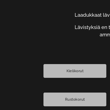
Laadukkaat lävi
Lävistyksiä en t
amma
Kielikorut
Rustokorut