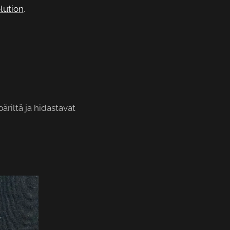
lution
.
riltä ja hidastavat