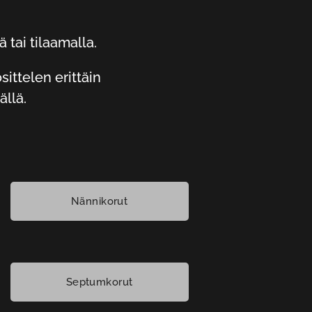
 tai tilaamalla.
sittelen erittäin
ällä.
Nännikorut
Septumkorut