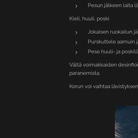
Pesun jälkeen laita l
Kieli, huuli, poski
Jokaisen ruokailun j
Purskuttele aamuin ja
Pese huuli- ja poskil
Vältä voimakkaiden desinfioi
paranemista.
Korun voi vaihtaa lävistykse