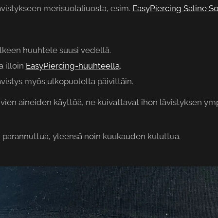
ävistykseen merisuolaliuosta, esim.
EasyPiercing Saline So
älkeen huuhtele suusi vedellä.
 illoin
EasyPiercing-huuhteella
.
ävistys myös ulkopuolelta päivittäin.
vien aineiden käyttöä, ne kuivattavat ihon lävistyksen ympä
n parannuttua, yleensä noin kuukauden kuluttua.