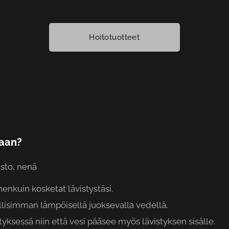
Hoitotuotteet
taan?
usto, nenä
enkuin kosketat lävistystäsi.
lisimman lämpöisellä juoksevalla vedellä.
styksessä niin että vesi pääsee myös lävistyksen sisälle.